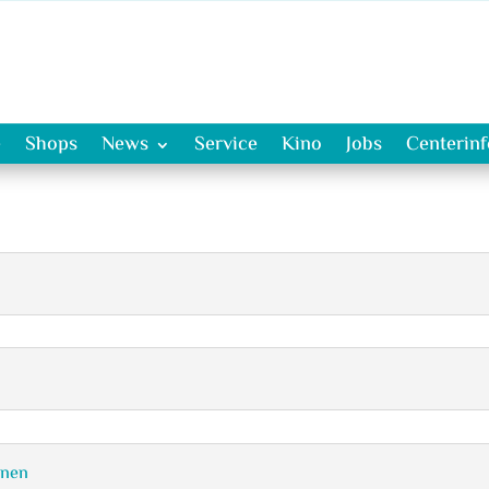
e
Shops
News
Service
Kino
Jobs
Centerin
onen