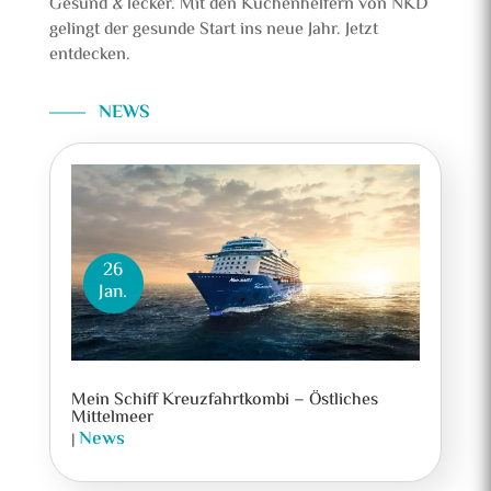
Gesund
&
lecker. Mit den Küchenhelfern von NKD
gelingt der gesunde Start ins neue Jahr. Jetzt
entdecken.
NEWS
26
Jan.
Mein Schiff Kreuzfahrtkombi – Östliches
Mittelmeer
News
|