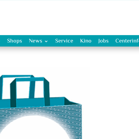
e
Shops
News
Service
Kino
Jobs
Centerin