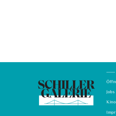
Öffn
Jobs
Kino
Imp