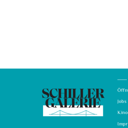
Öffn
Jobs
Kino
Imp