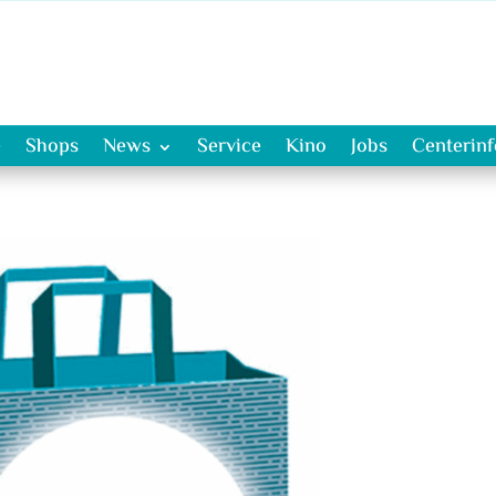
e
Shops
News
Service
Kino
Jobs
Centerin